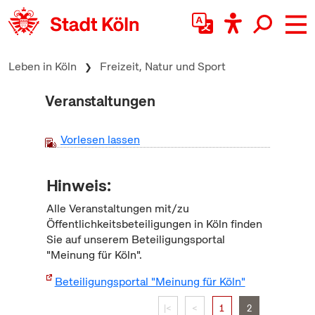
zum Inhalt springen
Leben in Köln
Freizeit, Natur und Sport
Veranstaltungen
Vorlesen lassen
Hinweis:
Alle Veranstaltungen mit/zu
Öffentlichkeitsbeteiligungen in Köln finden
Sie auf unserem Beteiligungsportal
"Meinung für Köln".
Beteiligungsportal "Meinung für Köln"
|<
<
1
2