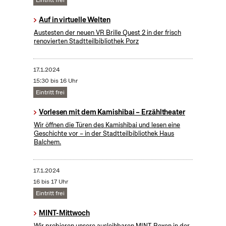
Eintritt frei
Auf in virtuelle Welten
Austesten der neuen VR Brille Quest 2 in der frisch
renovierten Stadtteilbibliothek Porz
17.1.2024
15:30 bis 16 Uhr
Eintritt frei
Vorlesen mit dem Kamishibai – Erzähltheater
Wir öffnen die Türen des Kamishibai und lesen eine
Geschichte vor – in der Stadtteilbibliothek Haus
Balchem.
17.1.2024
16 bis 17 Uhr
Eintritt frei
MINT-Mittwoch
Wir probieren unsere ausleihbaren MINT-Boxen in der