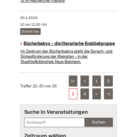
fit im Recherche-Training
30.1.2024
10 bis 11:30 Uhr
Eintritt frei
Bücherbabys – die literarische Krabbelgruppe
Im Zentrum der Bücherbabys steht die Sprach- und
Sinnesförderung der Kleinsten – in der
Stadtteilbibliothek Haus Balchem.
|<
<
1
2
Treffer 21–30 von 36
3
4
>
>|
Suche in Veranstaltungen
Suchen
Zeitraum wählen