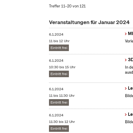
Treffer 11–20 von 121
Veranstaltungen für Januar 2024
MI
6.1.2024
11 bis 12 Uhr
Vorl
Eintritt frei
3D
6.1.2024
10:30 bis 15 Uhr
In d
ausd
Eintritt frei
Le
6.1.2024
11 bis 11:30 Uhr
Bild
Eintritt frei
Le
6.1.2024
11:30 bis 12 Uhr
Bild
Eintritt frei