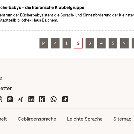
cherbabys – die literarische Krabbelgruppe
entrum der Bücherbabys steht die Sprach- und Sinnesförderung der Kleinsten
Stadtteilbibliothek Haus Balchem.
|<
<
1
2
3
4
5
>
e
etter
heit
Gebärdensprache
Leichte Sprache
Sitemap