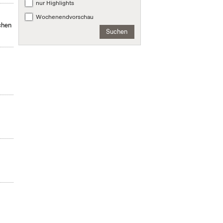
nur Highlights
Wochenendvorschau
chen
Suchen