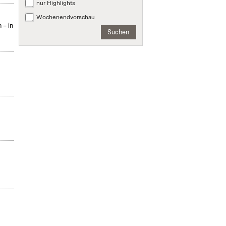
nur Highlights
Wochenendvorschau
 – in
Suchen