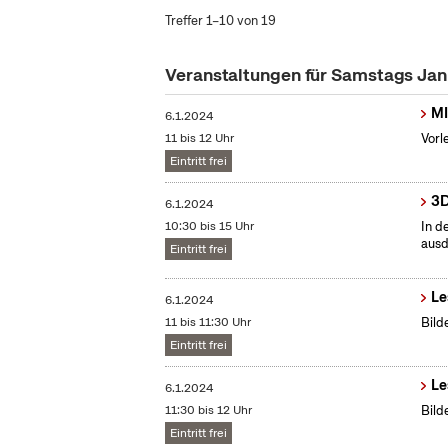
Treffer 1–10 von 19
Veranstaltungen für Samstags Ja
MI
6.1.2024
11 bis 12 Uhr
Vorl
Eintritt frei
3D
6.1.2024
10:30 bis 15 Uhr
In d
ausd
Eintritt frei
Le
6.1.2024
11 bis 11:30 Uhr
Bild
Eintritt frei
Le
6.1.2024
11:30 bis 12 Uhr
Bild
Eintritt frei