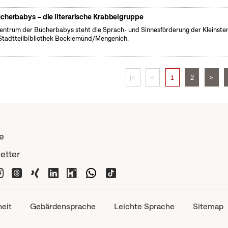
cherbabys – die literarische Krabbelgruppe
entrum der Bücherbabys steht die Sprach- und Sinnesförderung der Kleinsten
Stadtteilbibliothek Bocklemünd/Mengenich.
|<
<
1
2
>
e
etter
heit
Gebärdensprache
Leichte Sprache
Sitemap