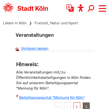
zum Inhalt springen
Leben in Köln
Freizeit, Natur und Sport
Veranstaltungen
Vorlesen lassen
Hinweis:
Alle Veranstaltungen mit/zu
Öffentlichkeitsbeteiligungen in Köln finden
Sie auf unserem Beteiligungsportal
"Meinung für Köln".
Beteiligungsportal "Meinung für Köln"
|<
<
1
2