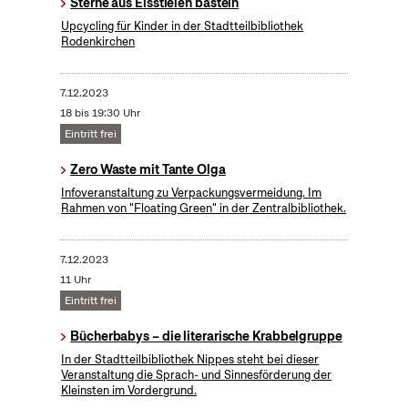
Sterne aus Eisstielen basteln
Upcycling für Kinder in der Stadtteilbibliothek
Rodenkirchen
7.12.2023
18 bis 19:30 Uhr
Eintritt frei
Zero Waste mit Tante Olga
Infoveranstaltung zu Verpackungsvermeidung. Im
Rahmen von "Floating Green" in der Zentralbibliothek.
7.12.2023
11 Uhr
Eintritt frei
Bücherbabys – die literarische Krabbelgruppe
In der Stadtteilbibliothek Nippes steht bei dieser
Veranstaltung die Sprach- und Sinnesförderung der
Kleinsten im Vordergrund.