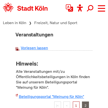
zum Inhalt springen
Leben in Köln
Freizeit, Natur und Sport
Veranstaltungen
Vorlesen lassen
Hinweis:
Alle Veranstaltungen mit/zu
Öffentlichkeitsbeteiligungen in Köln finden
Sie auf unserem Beteiligungsportal
"Meinung für Köln".
Beteiligungsportal "Meinung für Köln"
|<
<
1
2