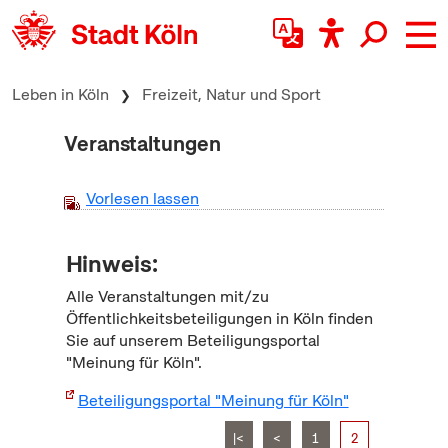
zum Inhalt springen
Leben in Köln
Freizeit, Natur und Sport
Veranstaltungen
Vorlesen lassen
Hinweis:
Alle Veranstaltungen mit/zu
Öffentlichkeitsbeteiligungen in Köln finden
Sie auf unserem Beteiligungsportal
"Meinung für Köln".
Beteiligungsportal "Meinung für Köln"
|<
<
1
2