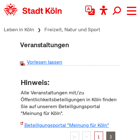
zum Inhalt springen
Leben in Köln
Freizeit, Natur und Sport
Veranstaltungen
Vorlesen lassen
Hinweis:
Alle Veranstaltungen mit/zu
Öffentlichkeitsbeteiligungen in Köln finden
Sie auf unserem Beteiligungsportal
"Meinung für Köln".
Beteiligungsportal "Meinung für Köln"
|<
<
1
2