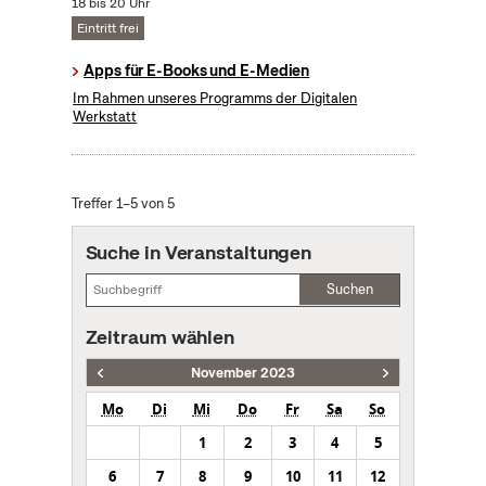
18 bis 20 Uhr
Eintritt frei
Apps für E-Books und E-Medien
Im Rahmen unseres Programms der Digitalen
Werkstatt
Treffer 1–5 von 5
Suche in Veranstaltungen
Suchen
Zeitraum wählen
November 2023
Mo
Di
Mi
Do
Fr
Sa
So
1
2
3
4
5
6
7
8
9
10
11
12