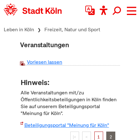
zum Inhalt springen
Leben in Köln
Freizeit, Natur und Sport
Veranstaltungen
Vorlesen lassen
Hinweis:
Alle Veranstaltungen mit/zu
Öffentlichkeitsbeteiligungen in Köln finden
Sie auf unserem Beteiligungsportal
"Meinung für Köln".
Beteiligungsportal "Meinung für Köln"
|<
<
1
2