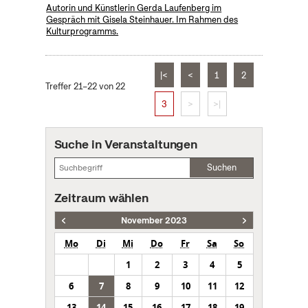
Autorin und Künstlerin Gerda Laufenberg im
Gespräch mit Gisela Steinhauer. Im Rahmen des
Kulturprogramms.
|<
<
1
2
Treffer 21–22 von 22
3
>
>|
Suche in Veranstaltungen
Suchen
Zeitraum wählen
November 2023
Mo
Di
Mi
Do
Fr
Sa
So
1
2
3
4
5
6
7
8
9
10
11
12
13
14
15
16
17
18
19