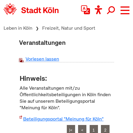
zum Inhalt springen
Leben in Köln
Freizeit, Natur und Sport
Veranstaltungen
Vorlesen lassen
Hinweis:
Alle Veranstaltungen mit/zu
Öffentlichkeitsbeteiligungen in Köln finden
Sie auf unserem Beteiligungsportal
"Meinung für Köln".
Beteiligungsportal "Meinung für Köln"
|<
<
1
2