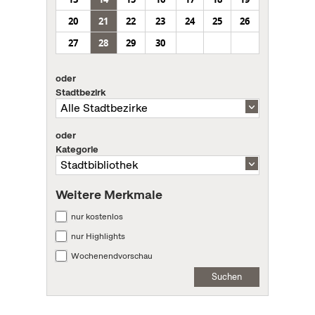
20
21
22
23
24
25
26
27
28
29
30
oder
Stadtbezirk
oder
Kategorie
Weitere Merkmale
nur kostenlos
nur Highlights
Wochenendvorschau
Suchen