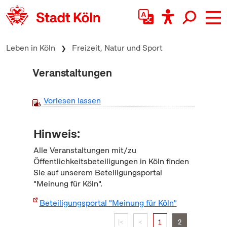
zum Inhalt springen
Leben in Köln
Freizeit, Natur und Sport
Veranstaltungen
Vorlesen lassen
Hinweis:
Alle Veranstaltungen mit/zu
Öffentlichkeitsbeteiligungen in Köln finden
Sie auf unserem Beteiligungsportal
"Meinung für Köln".
Beteiligungsportal "Meinung für Köln"
|<
<
1
2