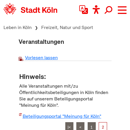
zum Inhalt springen
Leben in Köln
Freizeit, Natur und Sport
Veranstaltungen
Vorlesen lassen
Hinweis:
Alle Veranstaltungen mit/zu
Öffentlichkeitsbeteiligungen in Köln finden
Sie auf unserem Beteiligungsportal
"Meinung für Köln".
Beteiligungsportal "Meinung für Köln"
|<
<
1
2