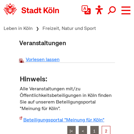
zum Inhalt springen
Leben in Köln
Freizeit, Natur und Sport
Veranstaltungen
Vorlesen lassen
Hinweis:
Alle Veranstaltungen mit/zu
Öffentlichkeitsbeteiligungen in Köln finden
Sie auf unserem Beteiligungsportal
"Meinung für Köln".
Beteiligungsportal "Meinung für Köln"
|<
<
1
2