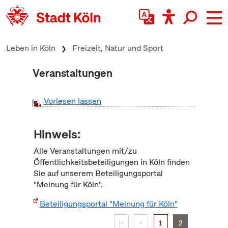
zum Inhalt springen
Leben in Köln
Freizeit, Natur und Sport
Veranstaltungen
Vorlesen lassen
Hinweis:
Alle Veranstaltungen mit/zu
Öffentlichkeitsbeteiligungen in Köln finden
Sie auf unserem Beteiligungsportal
"Meinung für Köln".
Beteiligungsportal "Meinung für Köln"
|<
<
1
2