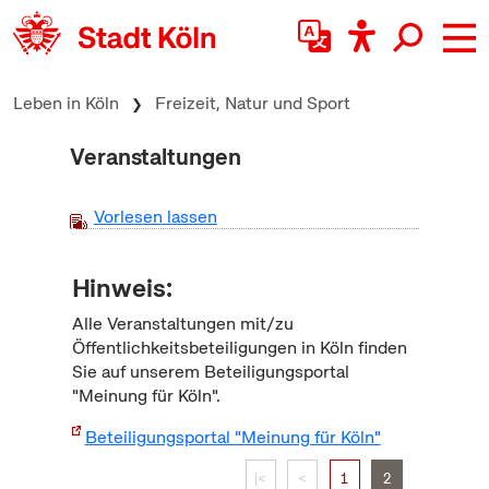
zum Inhalt springen
Leben in Köln
Freizeit, Natur und Sport
Veranstaltungen
Vorlesen lassen
Hinweis:
Alle Veranstaltungen mit/zu
Öffentlichkeitsbeteiligungen in Köln finden
Sie auf unserem Beteiligungsportal
"Meinung für Köln".
Beteiligungsportal "Meinung für Köln"
|<
<
1
2