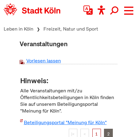
zum Inhalt springen
Leben in Köln
Freizeit, Natur und Sport
Veranstaltungen
Vorlesen lassen
Hinweis:
Alle Veranstaltungen mit/zu
Öffentlichkeitsbeteiligungen in Köln finden
Sie auf unserem Beteiligungsportal
"Meinung für Köln".
Beteiligungsportal "Meinung für Köln"
|<
<
1
2