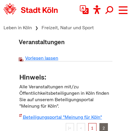
zum Inhalt springen
Leben in Köln
Freizeit, Natur und Sport
Veranstaltungen
Vorlesen lassen
Hinweis:
Alle Veranstaltungen mit/zu
Öffentlichkeitsbeteiligungen in Köln finden
Sie auf unserem Beteiligungsportal
"Meinung für Köln".
Beteiligungsportal "Meinung für Köln"
|<
<
1
2