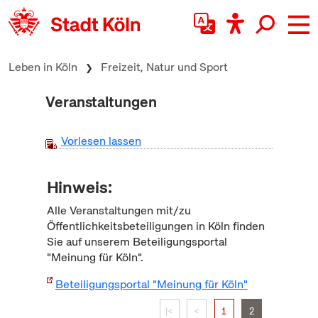
zum Inhalt springen
Leben in Köln
Freizeit, Natur und Sport
Veranstaltungen
Vorlesen lassen
Hinweis:
Alle Veranstaltungen mit/zu
Öffentlichkeitsbeteiligungen in Köln finden
Sie auf unserem Beteiligungsportal
"Meinung für Köln".
Beteiligungsportal "Meinung für Köln"
|<
<
1
2