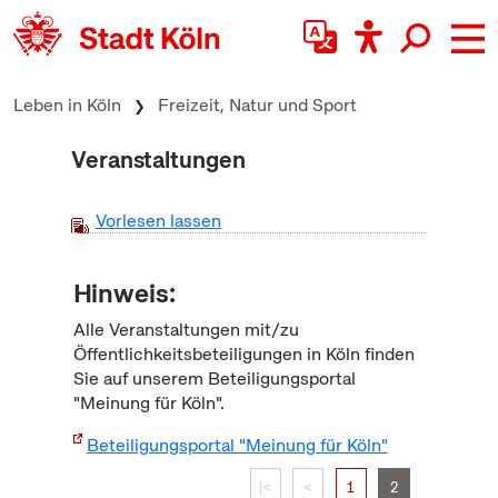
zum Inhalt springen
Leben in Köln
Freizeit, Natur und Sport
Veranstaltungen
Vorlesen lassen
Hinweis:
Alle Veranstaltungen mit/zu
Öffentlichkeitsbeteiligungen in Köln finden
Sie auf unserem Beteiligungsportal
"Meinung für Köln".
Beteiligungsportal "Meinung für Köln"
|<
<
1
2