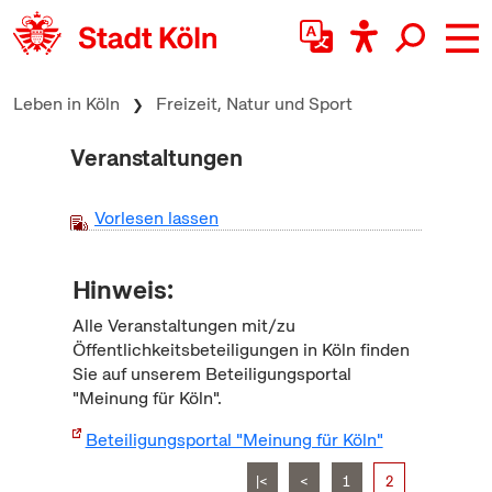
zum Inhalt springen
Leben in Köln
Freizeit, Natur und Sport
Veranstaltungen
Vorlesen lassen
Hinweis:
Alle Veranstaltungen mit/zu
Öffentlichkeitsbeteiligungen in Köln finden
Sie auf unserem Beteiligungsportal
"Meinung für Köln".
Beteiligungsportal "Meinung für Köln"
|<
<
1
2