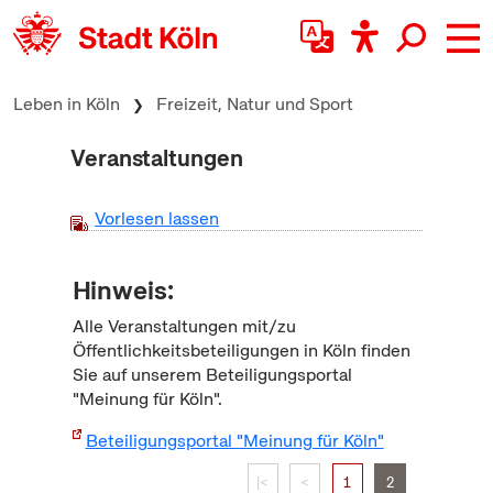
zum Inhalt springen
Leben in Köln
Freizeit, Natur und Sport
Veranstaltungen
Vorlesen lassen
Hinweis:
Alle Veranstaltungen mit/zu
Öffentlichkeitsbeteiligungen in Köln finden
Sie auf unserem Beteiligungsportal
"Meinung für Köln".
Beteiligungsportal "Meinung für Köln"
|<
<
1
2