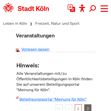
zum Inhalt springen
Leben in Köln
Freizeit, Natur und Sport
Veranstaltungen
Vorlesen lassen
Hinweis:
Alle Veranstaltungen mit/zu
Öffentlichkeitsbeteiligungen in Köln finden
Sie auf unserem Beteiligungsportal
"Meinung für Köln".
Beteiligungsportal "Meinung für Köln"
|<
<
1
2