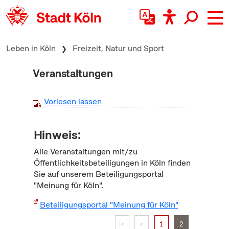
zum Inhalt springen
Leben in Köln
Freizeit, Natur und Sport
Veranstaltungen
Vorlesen lassen
Hinweis:
Alle Veranstaltungen mit/zu
Öffentlichkeitsbeteiligungen in Köln finden
Sie auf unserem Beteiligungsportal
"Meinung für Köln".
Beteiligungsportal "Meinung für Köln"
|<
<
1
2