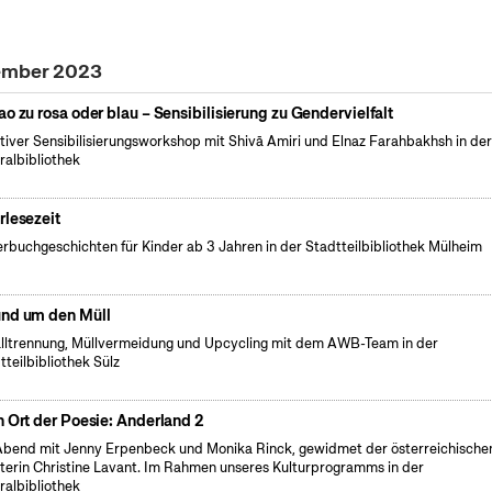
vember 2023
ao zu rosa oder blau – Sensibilisierung zu Gendervielfalt
tiver Sensibilisierungsworkshop mit Shivā Amiri und Elnaz Farahbakhsh in de
ralbibliothek
rlesezeit
erbuchgeschichten für Kinder ab 3 Jahren in der Stadtteilbibliothek Mülheim
nd um den Müll
lltrennung, Müllvermeidung und Upcycling mit dem AWB-Team in der
tteilbibliothek Sülz
n Ort der Poesie: Anderland 2
Abend mit Jenny Erpenbeck und Monika Rinck, gewidmet der österreichische
terin Christine Lavant. Im Rahmen unseres Kulturprogramms in der
ralbibliothek