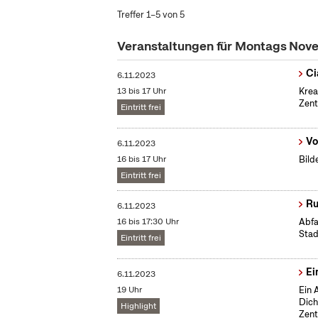
Treffer 1–5 von 5
Veranstaltungen für Montags No
Ci
6.11.2023
13 bis 17 Uhr
Krea
Zent
Eintritt frei
Vo
6.11.2023
16 bis 17 Uhr
Bild
Eintritt frei
Ru
6.11.2023
16 bis 17:30 Uhr
Abfa
Stad
Eintritt frei
Ei
6.11.2023
19 Uhr
Ein 
Dich
Highlight
Zent