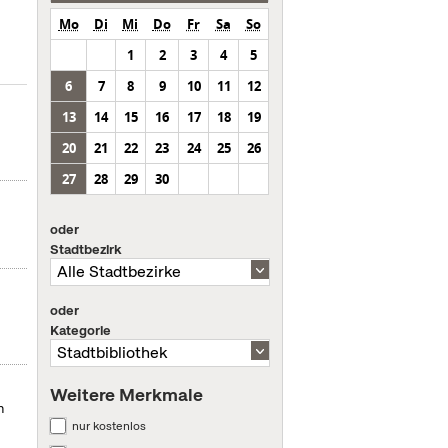
Mo
Di
Mi
Do
Fr
Sa
So
1
2
3
4
5
6
7
8
9
10
11
12
13
14
15
16
17
18
19
r
20
21
22
23
24
25
26
27
28
29
30
oder
Stadtbezirk
oder
Kategorie
Weitere Merkmale
n
nur kostenlos