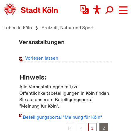
zum Inhalt springen
Leben in Köln
Freizeit, Natur und Sport
Veranstaltungen
Vorlesen lassen
Hinweis:
Alle Veranstaltungen mit/zu
Öffentlichkeitsbeteiligungen in Köln finden
Sie auf unserem Beteiligungsportal
"Meinung für Köln".
Beteiligungsportal "Meinung für Köln"
|<
<
1
2