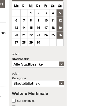
>|
Mo
Di
Mi
Do
Fr
Sa
So
1
2
3
4
5
6
7
8
9
10
11
12
13
14
15
16
17
18
19
chen
20
21
22
23
24
25
26
27
28
29
30
oder
Stadtbezirk
oder
Kategorie
Weitere Merkmale
r
nur kostenlos