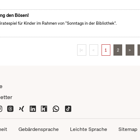
ng den Bösen!
iratespiel für Kinder im Rahmen von "Sonntags in der Bibliothek".
|<
<
1
2
>
e
etter
heit
Gebärdensprache
Leichte Sprache
Sitemap