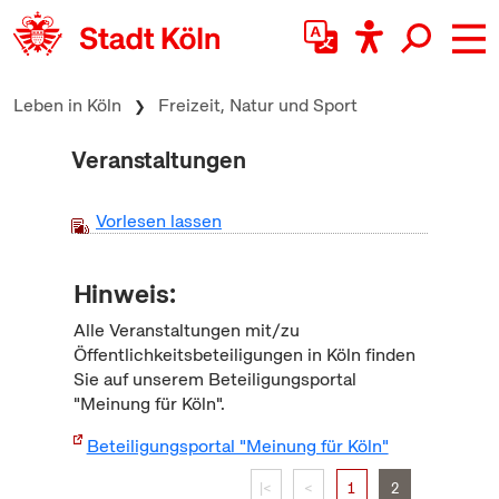
zum Inhalt springen
Leben in Köln
Freizeit, Natur und Sport
Veranstaltungen
Vorlesen lassen
Hinweis:
Alle Veranstaltungen mit/zu
Öffentlichkeitsbeteiligungen in Köln finden
Sie auf unserem Beteiligungsportal
"Meinung für Köln".
Beteiligungsportal "Meinung für Köln"
|<
<
1
2