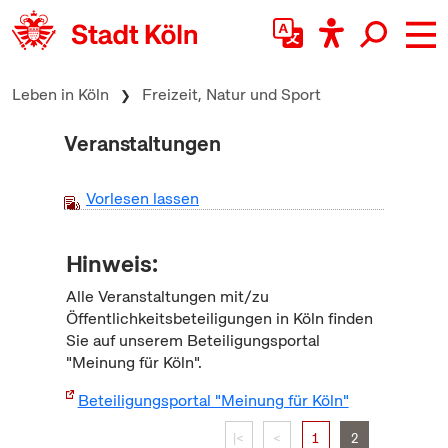
zum Inhalt springen
Leben in Köln
Freizeit, Natur und Sport
Veranstaltungen
Vorlesen lassen
Hinweis:
Alle Veranstaltungen mit/zu
Öffentlichkeitsbeteiligungen in Köln finden
Sie auf unserem Beteiligungsportal
"Meinung für Köln".
Beteiligungsportal "Meinung für Köln"
|<
<
1
2