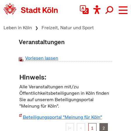
zum Inhalt springen
Leben in Köln
Freizeit, Natur und Sport
Veranstaltungen
Vorlesen lassen
Hinweis:
Alle Veranstaltungen mit/zu
Öffentlichkeitsbeteiligungen in Köln finden
Sie auf unserem Beteiligungsportal
"Meinung für Köln".
Beteiligungsportal "Meinung für Köln"
|<
<
1
2