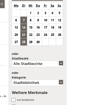
>|
Mo
Di
Mi
Do
Fr
Sa
So
1
2
3
4
5
6
7
8
9
10
11
12
13
14
15
16
17
18
19
s
20
21
22
23
24
25
26
27
28
29
30
oder
Stadtbezirk
oder
Kategorie
Weitere Merkmale
 – in
nur kostenlos