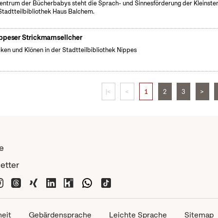
entrum der Bücherbabys steht die Sprach- und Sinnesförderung der Kleinsten
Stadtteilbibliothek Haus Balchem.
ppeser Strickmamsellcher
cken und Klönen in der Stadtteilbibliothek Nippes
|<
<
1
2
3
>
e
etter
heit
Gebärdensprache
Leichte Sprache
Sitemap