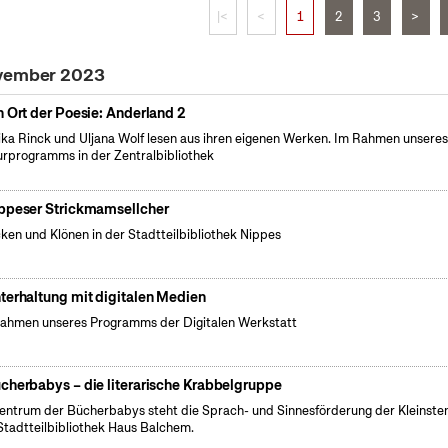
|<
<
1
2
3
>
ovember 2023
n Ort der Poesie: Anderland 2
ka Rinck und Uljana Wolf lesen aus ihren eigenen Werken. Im Rahmen unsere
urprogramms in der Zentralbibliothek
ppeser Strickmamsellcher
cken und Klönen in der Stadtteilbibliothek Nippes
terhaltung mit digitalen Medien
ahmen unseres Programms der Digitalen Werkstatt
cherbabys – die literarische Krabbelgruppe
entrum der Bücherbabys steht die Sprach- und Sinnesförderung der Kleinsten
Stadtteilbibliothek Haus Balchem.