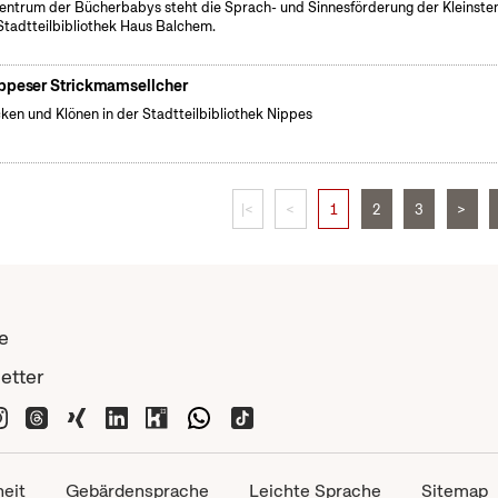
entrum der Bücherbabys steht die Sprach- und Sinnesförderung der Kleinsten
Stadtteilbibliothek Haus Balchem.
ppeser Strickmamsellcher
cken und Klönen in der Stadtteilbibliothek Nippes
|<
<
1
2
3
>
e
etter
heit
Gebärdensprache
Leichte Sprache
Sitemap