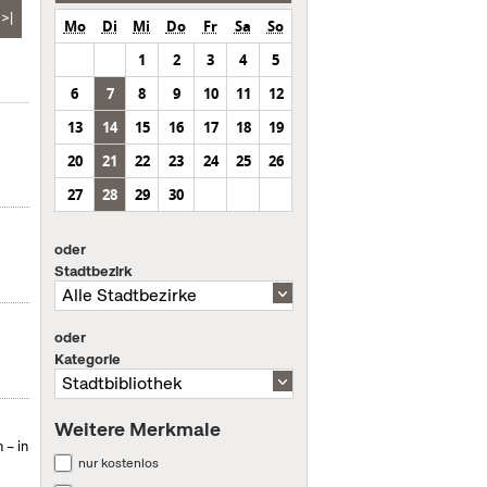
>|
Mo
Di
Mi
Do
Fr
Sa
So
1
2
3
4
5
6
7
8
9
10
11
12
13
14
15
16
17
18
19
s
20
21
22
23
24
25
26
27
28
29
30
oder
Stadtbezirk
oder
Kategorie
Weitere Merkmale
 – in
nur kostenlos