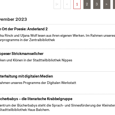
|<
<
1
2
3
>
ovember 2023
n Ort der Poesie: Anderland 2
ka Rinck und Uljana Wolf lesen aus ihren eigenen Werken. Im Rahmen unsere
urprogramms in der Zentralbibliothek
ppeser Strickmamsellcher
cken und Klönen in der Stadtteilbibliothek Nippes
terhaltung mit digitalen Medien
ahmen unseres Programms der Digitalen Werkstatt
cherbabys – die literarische Krabbelgruppe
entrum der Bücherbabys steht die Sprach- und Sinnesförderung der Kleinsten
Stadtteilbibliothek Haus Balchem.