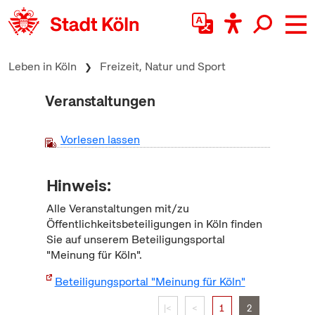
zum Inhalt springen
Leben in Köln
Freizeit, Natur und Sport
Veranstaltungen
Vorlesen lassen
Hinweis:
Alle Veranstaltungen mit/zu
Öffentlichkeitsbeteiligungen in Köln finden
Sie auf unserem Beteiligungsportal
"Meinung für Köln".
Beteiligungsportal "Meinung für Köln"
|<
<
1
2