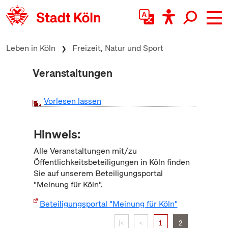
zum Inhalt springen
Leben in Köln
Freizeit, Natur und Sport
Veranstaltungen
Vorlesen lassen
Hinweis:
Alle Veranstaltungen mit/zu
Öffentlichkeitsbeteiligungen in Köln finden
Sie auf unserem Beteiligungsportal
"Meinung für Köln".
Beteiligungsportal "Meinung für Köln"
|<
<
1
2