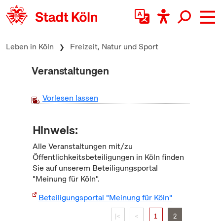
zum Inhalt springen
Leben in Köln
Freizeit, Natur und Sport
Veranstaltungen
Vorlesen lassen
Hinweis:
Alle Veranstaltungen mit/zu
Öffentlichkeitsbeteiligungen in Köln finden
Sie auf unserem Beteiligungsportal
"Meinung für Köln".
Beteiligungsportal "Meinung für Köln"
|<
<
1
2