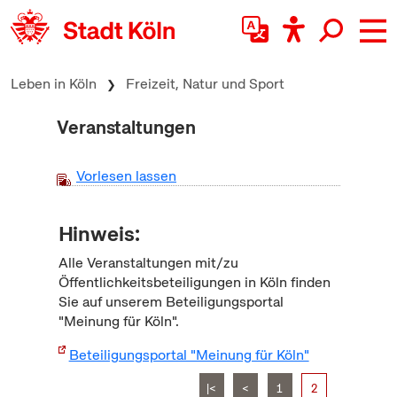
zum Inhalt springen
Leben in Köln
Freizeit, Natur und Sport
Veranstaltungen
Vorlesen lassen
Hinweis:
Alle Veranstaltungen mit/zu
Öffentlichkeitsbeteiligungen in Köln finden
Sie auf unserem Beteiligungsportal
"Meinung für Köln".
Beteiligungsportal "Meinung für Köln"
|<
<
1
2