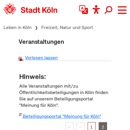
zum Inhalt springen
Leben in Köln
Freizeit, Natur und Sport
Veranstaltungen
Vorlesen lassen
Hinweis:
Alle Veranstaltungen mit/zu
Öffentlichkeitsbeteiligungen in Köln finden
Sie auf unserem Beteiligungsportal
"Meinung für Köln".
Beteiligungsportal "Meinung für Köln"
|<
<
1
2