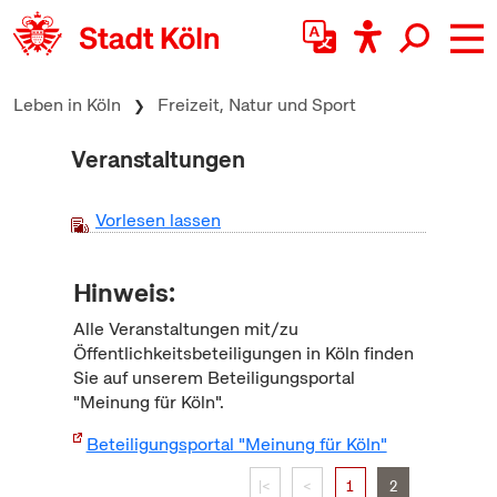
zum Inhalt springen
Leben in Köln
Freizeit, Natur und Sport
Veranstaltungen
Vorlesen lassen
Hinweis:
Alle Veranstaltungen mit/zu
Öffentlichkeitsbeteiligungen in Köln finden
Sie auf unserem Beteiligungsportal
"Meinung für Köln".
Beteiligungsportal "Meinung für Köln"
|<
<
1
2