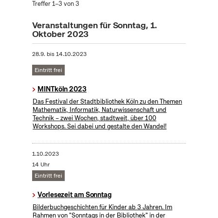
Treffer 1–3 von 3
Veranstaltungen für Sonntag, 1.
Oktober 2023
28.9.
bis
14.10.2023
Eintritt frei
MINTköln 2023
Das Festival der Stadtbibliothek Köln zu den Themen
Mathematik, Informatik, Naturwissenschaft und
Technik – zwei Wochen, stadtweit, über 100
Workshops. Sei dabei und gestalte den Wandel!
1.10.2023
14 Uhr
Eintritt frei
Vorlesezeit am Sonntag
Bilderbuchgeschichten für Kinder ab 3 Jahren. Im
Rahmen von "Sonntags in der Bibliothek" in der