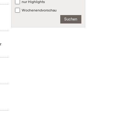
nur Highlights
Wochenendvorschau
Suchen
r