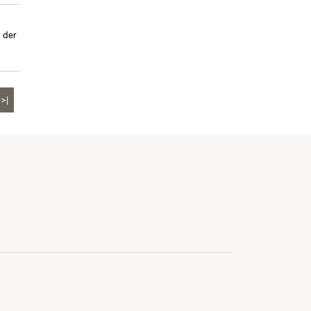
, der
>|