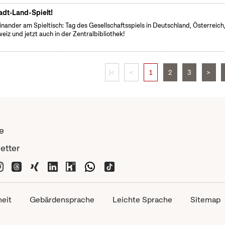
adt-Land-Spielt!
inander am Spieltisch: Tag des Gesellschaftsspiels in Deutschland, Österreich
eiz und jetzt auch in der Zentralbibliothek!
|<
<
1
2
3
>
e
etter
heit
Gebärdensprache
Leichte Sprache
Sitemap