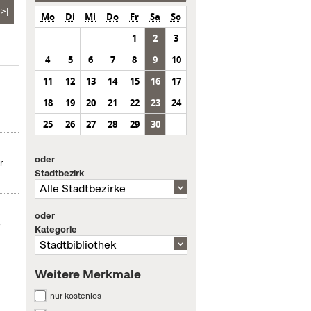
>|
Mo
Di
Mi
Do
Fr
Sa
So
1
2
3
4
5
6
7
8
9
10
11
12
13
14
15
16
17
18
19
20
21
22
23
24
25
26
27
28
29
30
oder
r
Stadtbezirk
oder
-
Kategorie
Weitere Merkmale
nur kostenlos