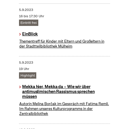
5.9.2023
16 bis 17:30 Uhr
Eintritt frei
EinBlick
Thementreff für Kinder mit Eltern und Großeltern in
der Stadtteilbibliothek Mülheim
5.9.2023
19 Uhr
Highlight
Mekka hier, Mekka da – Wie wir über
antimuslimischen Rassismus sprechen
müssen
Autorin Melina Borčak im Gespräch mit Fatima Remli.
Im Rahmen unseres Kulturprogramms in der
Zentralbibliothek