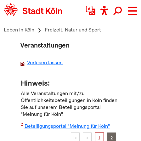
zum Inhalt springen
Leben in Köln
Freizeit, Natur und Sport
Veranstaltungen
Vorlesen lassen
Hinweis:
Alle Veranstaltungen mit/zu
Öffentlichkeitsbeteiligungen in Köln finden
Sie auf unserem Beteiligungsportal
"Meinung für Köln".
Beteiligungsportal "Meinung für Köln"
|<
<
1
2