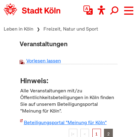
zum Inhalt springen
Leben in Köln
Freizeit, Natur und Sport
Veranstaltungen
Vorlesen lassen
Hinweis:
Alle Veranstaltungen mit/zu
Öffentlichkeitsbeteiligungen in Köln finden
Sie auf unserem Beteiligungsportal
"Meinung für Köln".
Beteiligungsportal "Meinung für Köln"
|<
<
1
2