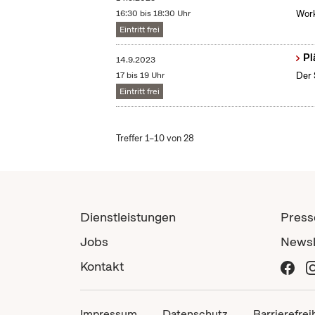
16:30 bis 18:30 Uhr
Work
Eintritt frei
Pl
14.9.2023
17 bis 19 Uhr
Der 
Eintritt frei
Treffer 1–10 von 28
Dienstleistungen
Press
Jobs
Newsl
Kontakt
Impressum
Datenschutz
Barrierefrei