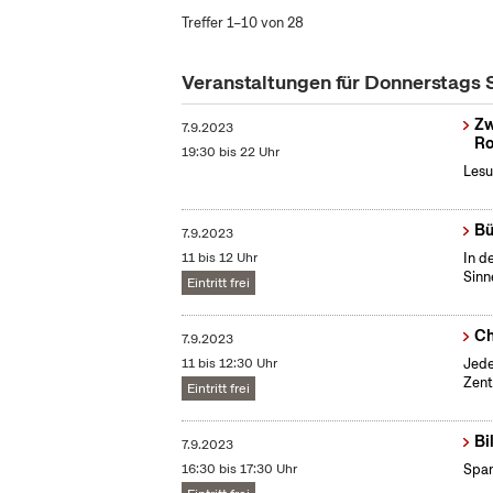
Treffer 1–10 von 28
Veranstaltungen für Donnerstags
Zw
7.9.2023
Ro
19:30 bis 22 Uhr
Lesu
Bü
7.9.2023
11 bis 12 Uhr
In d
Sinn
Eintritt frei
Ch
7.9.2023
11 bis 12:30 Uhr
Jede
Zent
Eintritt frei
Bi
7.9.2023
16:30 bis 17:30 Uhr
Span