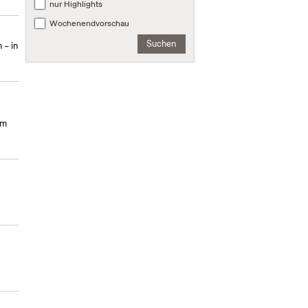
nur Highlights
Wochenendvorschau
Suchen
 – in
im