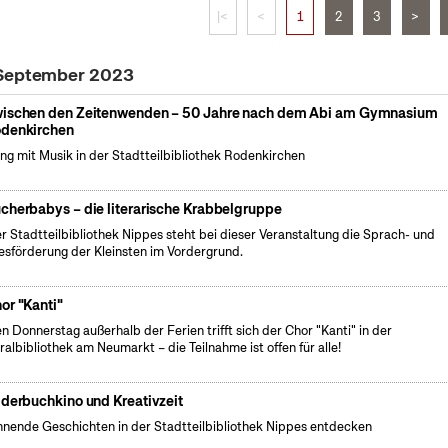
|<
<
1
2
3
>
 September 2023
ischen den Zeitenwenden – 50 Jahre nach dem Abi am Gymnasium
denkirchen
ng mit Musik in der Stadtteilbibliothek Rodenkirchen
cherbabys – die literarische Krabbelgruppe
er Stadtteilbibliothek Nippes steht bei dieser Veranstaltung die Sprach- und
esförderung der Kleinsten im Vordergrund.
or "Kanti"
n Donnerstag außerhalb der Ferien trifft sich der Chor "Kanti" in der
ralbibliothek am Neumarkt – die Teilnahme ist offen für alle!
lderbuchkino und Kreativzeit
nende Geschichten in der Stadtteilbibliothek Nippes entdecken