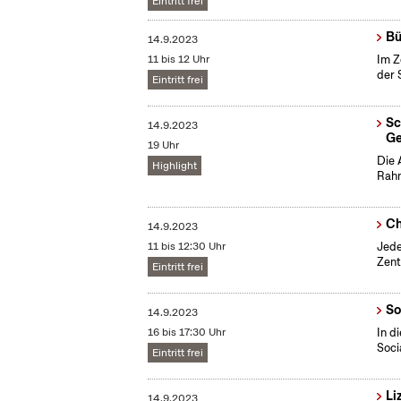
Eintritt frei
Bü
14.9.2023
11 bis 12 Uhr
Im Z
der 
Eintritt frei
Sc
14.9.2023
Ge
19 Uhr
Die 
Highlight
Rahm
Ch
14.9.2023
11 bis 12:30 Uhr
Jede
Zent
Eintritt frei
So
14.9.2023
16 bis 17:30 Uhr
In d
Soci
Eintritt frei
Li
14.9.2023