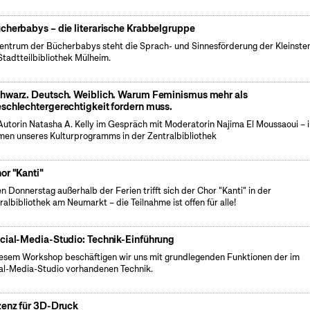
cherbabys – die literarische Krabbelgruppe
entrum der Bücherbabys steht die Sprach- und Sinnesförderung der Kleinsten
Stadtteilbibliothek Mülheim.
hwarz. Deutsch. Weiblich. Warum Feminismus mehr als
schlechtergerechtigkeit fordern muss.
Autorin Natasha A. Kelly im Gespräch mit Moderatorin Najima El Moussaoui – 
en unseres Kulturprogramms in der Zentralbibliothek
or "Kanti"
n Donnerstag außerhalb der Ferien trifft sich der Chor "Kanti" in der
ralbibliothek am Neumarkt – die Teilnahme ist offen für alle!
cial-Media-Studio: Technik-Einführung
iesem Workshop beschäftigen wir uns mit grundlegenden Funktionen der im
al-Media-Studio vorhandenen Technik.
zenz für 3D-Druck