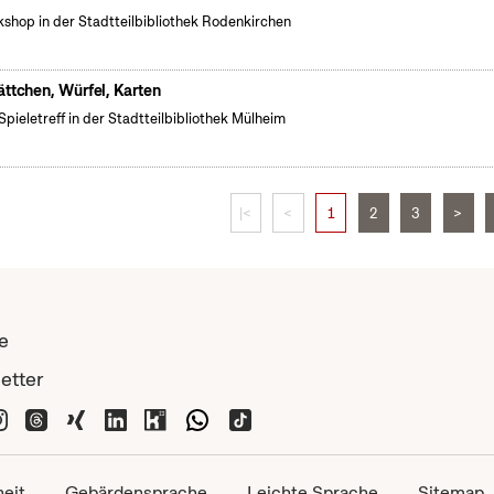
shop in der Stadtteilbibliothek Rodenkirchen
ättchen, Würfel, Karten
Spieletreff in der Stadtteilbibliothek Mülheim
|<
<
1
2
3
>
e
etter
heit
Gebärdensprache
Leichte Sprache
Sitemap