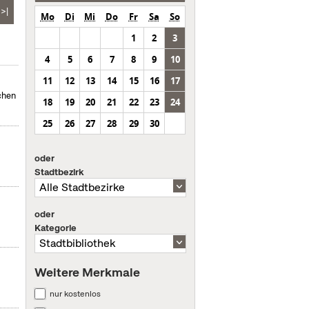
>|
Mo
Di
Mi
Do
Fr
Sa
So
1
2
3
4
5
6
7
8
9
10
11
12
13
14
15
16
17
chen
18
19
20
21
22
23
24
25
26
27
28
29
30
oder
Stadtbezirk
oder
Kategorie
Weitere Merkmale
nur kostenlos