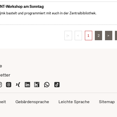
NT-Workshop am Sonntag
fjmk bastelt und programmiert mit euch in der Zentralbibliothek.
|<
<
1
2
>
e
etter
heit
Gebärdensprache
Leichte Sprache
Sitemap