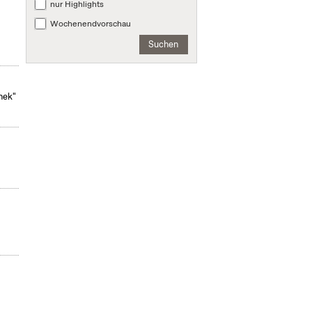
nur Highlights
Wochenendvorschau
Suchen
hek"