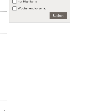
n
nur Highlights
Wochenendvorschau
Suchen
n