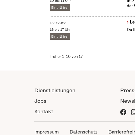
10 bis 11 Uhr
Im Z
der 
Eintritt frei
Le
15.9.2023
16 bis 17 Uhr
Du l
Eintritt frei
Treffer 1–10 von 17
Dienstleistungen
Press
Jobs
Newsl
Kontakt
Impressum
Datenschutz
Barrierefrei