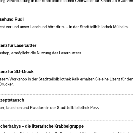
ng-Veranstaltung in der Stadtteilbibliothek Chorweiler für Kinder ab 8 Jahre
sehund Rudi
iest vor und unser Lesehund hört dir zu – in der Stadtteilbibliothek Mülheim.
zenz für Lasercutter
shop, ermöglicht die Nutzung des Lasercutters
zenz für 3D-Druck
iesem Workshop in der Stadtteilbibliothek Kalk erhalten Sie eine Lizenz für de
rucker.
zeptetausch
fen, Tauschen und Plaudern in der Stadtteilbibliothek Porz.
cherbabys – die literarische Krabbelgruppe