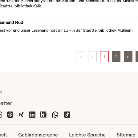
entrum der Bücherbabys steht die Sprach- und Sinnesförderung der Kleinsten
Stadtteilbibliothek Kalk.
sehund Rudi
iest vor und unser Lesehund hört dir zu – in der Stadtteilbibliothek Mülheim.
|<
<
1
2
>
e
etter
heit
Gebärdensprache
Leichte Sprache
Sitemap