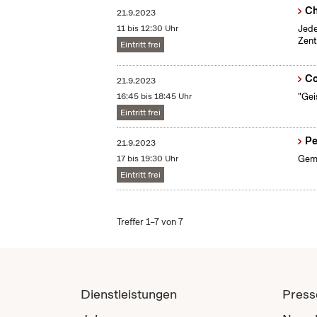
Ch
21.9.2023
11 bis 12:30 Uhr
Jede
Zent
Eintritt frei
Co
21.9.2023
16:45 bis 18:45 Uhr
"Gei
Eintritt frei
Pe
21.9.2023
17 bis 19:30 Uhr
Geme
Eintritt frei
Treffer 1–7 von 7
Dienstleistungen
Press