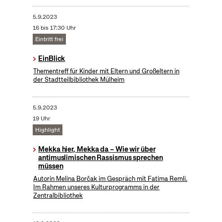
5.9.2023
16 bis 17:30 Uhr
Eintritt frei
EinBlick
Thementreff für Kinder mit Eltern und Großeltern in
der Stadtteilbibliothek Mülheim
5.9.2023
19 Uhr
Highlight
Mekka hier, Mekka da – Wie wir über
antimuslimischen Rassismus sprechen
müssen
Autorin Melina Borčak im Gespräch mit Fatima Remli.
Im Rahmen unseres Kulturprogramms in der
Zentralbibliothek