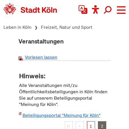
zum Inhalt springen
Leben in Köln
Freizeit, Natur und Sport
Veranstaltungen
Vorlesen lassen
Hinweis:
Alle Veranstaltungen mit/zu
Öffentlichkeitsbeteiligungen in Köln finden
Sie auf unserem Beteiligungsportal
"Meinung für Köln".
Beteiligungsportal "Meinung für Köln"
|<
<
1
2