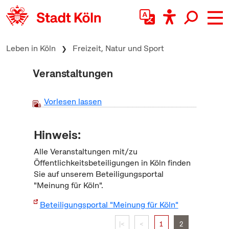
zum Inhalt springen
Leben in Köln
Freizeit, Natur und Sport
Veranstaltungen
Vorlesen lassen
Hinweis:
Alle Veranstaltungen mit/zu
Öffentlichkeitsbeteiligungen in Köln finden
Sie auf unserem Beteiligungsportal
"Meinung für Köln".
Beteiligungsportal "Meinung für Köln"
|<
<
1
2