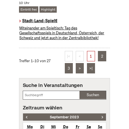
10 Uhr
Eintritt frei
Highlight
Stadt-Land-Spielt!
Miteinander am Spieltisch: Tag des
Gesellschaftsspiels in Deutschland, Österreich, der
Schweiz und jetzt auch in der Zentralbibliothek!
|<
<
1
2
Treffer 1–10 von 27
3
>
>|
Suche in Veranstaltungen
Suchen
Zeitraum wählen
September 2023
Mo
Di
Mi
Do
Fr
Sa
So