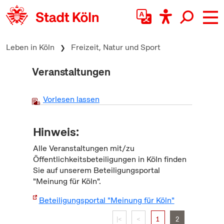
zum Inhalt springen
Leben in Köln
Freizeit, Natur und Sport
Veranstaltungen
Vorlesen lassen
Hinweis:
Alle Veranstaltungen mit/zu
Öffentlichkeitsbeteiligungen in Köln finden
Sie auf unserem Beteiligungsportal
"Meinung für Köln".
Beteiligungsportal "Meinung für Köln"
|<
<
1
2