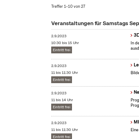
Treffer 1–10 von 27
Veranstaltungen für Samstags S
3D
2.9.2023
10:30 bis 15 Uhr
In d
ausd
Eintritt frei
Le
2.9.2023
11 bis 11:30 Uhr
Bild
Eintritt frei
Ne
2.9.2023
11 bis 14 Uhr
Prog
Prog
Eintritt frei
MI
2.9.2023
11 bis 11:30 Uhr
Eine
Eintritt frei