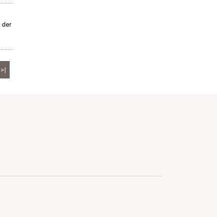
, der
>|