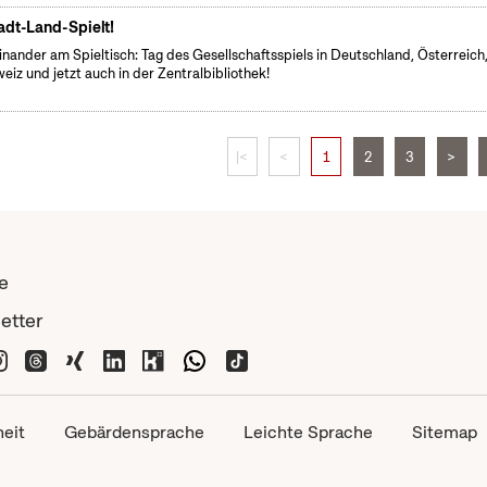
adt-Land-Spielt!
inander am Spieltisch: Tag des Gesellschaftsspiels in Deutschland, Österreich
eiz und jetzt auch in der Zentralbibliothek!
|<
<
1
2
3
>
e
etter
heit
Gebärdensprache
Leichte Sprache
Sitemap