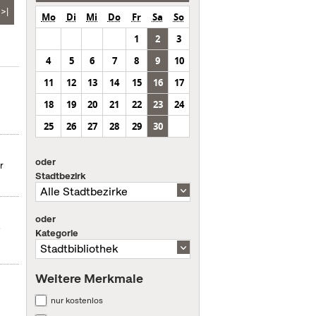
>|
Mo
Di
Mi
Do
Fr
Sa
So
1
2
3
4
5
6
7
8
9
10
11
12
13
14
15
16
17
18
19
20
21
22
23
24
25
26
27
28
29
30
oder
r
Stadtbezirk
oder
-
Kategorie
Weitere Merkmale
nur kostenlos