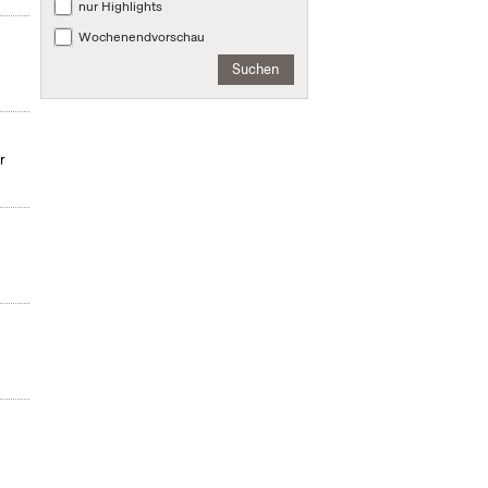
nur Highlights
Wochenendvorschau
Suchen
r